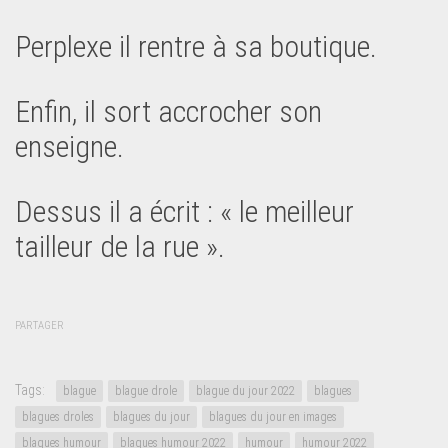
Perplexe il rentre à sa boutique.
Enfin, il sort accrocher son
enseigne.
Dessus il a écrit : « le meilleur
tailleur de la rue ».
PARTAGER
Tags:
blague
blague drole
blague du jour 2022
blagues
blagues droles
blagues du jour
blagues du jour en images
blagues humour
blagues humour 2022
humour
humour 2022