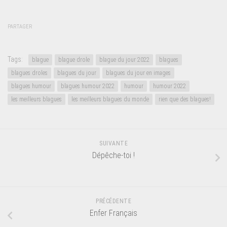
PARTAGER
Tags:
blague
blague drole
blague du jour 2022
blagues
blagues droles
blagues du jour
blagues du jour en images
blagues humour
blagues humour 2022
humour
humour 2022
les meilleurs blagues
les meilleurs blagues du monde
rien que des blagues!
SUIVANTE
Dépêche-toi !
PRÉCÉDENTE
Enfer Français