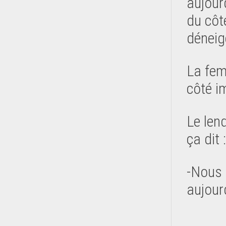
aujour
du côté
déneig
La fem
côté i
Le len
ça dit :
-Nous 
aujour
…