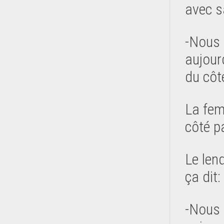
avec s
-Nous 
aujour
du côt
La fem
côté pa
Le len
ça dit:
-Nous 