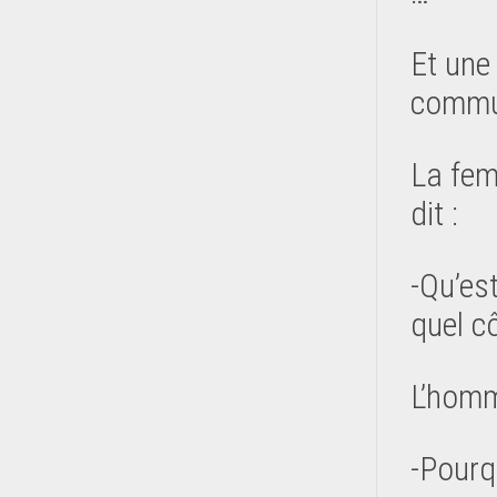
Et une 
commu
La fem
dit :
-Qu’est
quel cô
L’homm
-Pourq