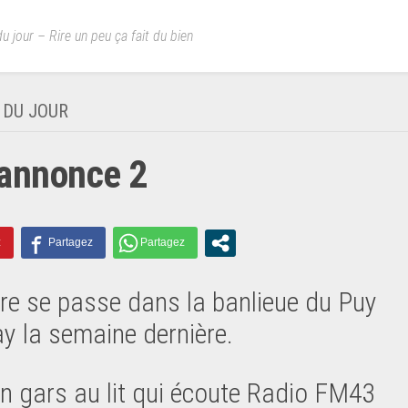
u jour – Rire un peu ça fait du bien
 DU JOUR
annonce 2
oire se passe dans la banlieue du Puy
ay la semaine dernière.
un gars au lit qui écoute Radio FM43