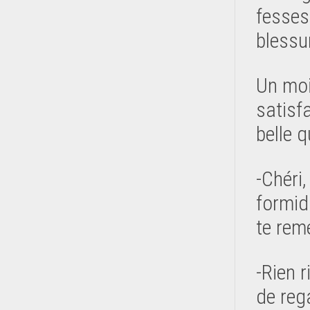
fesses
blessu
Un moi
satisf
belle q
-Chéri,
formid
te reme
-Rien r
de reg