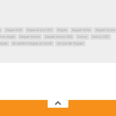
e
blague drole
blague du jour 2022
blagues
blagues droles
blagues du jour
ur en images
blagues humour
blagues humour 2022
humour
humour 2022
blagues
les meilleurs blagues du monde
rien que des blagues!