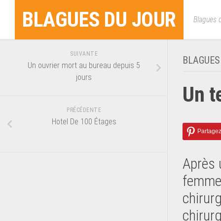
Skip
BLAGUES DU JOUR
to
Blagues d
content
SUIVANTE
BLAGUES
Un ouvrier mort au bureau depuis 5
jours
Un t
PRÉCÉDENTE
Hotel De 100 Étages
Après u
femme 
chirurg
chirurg