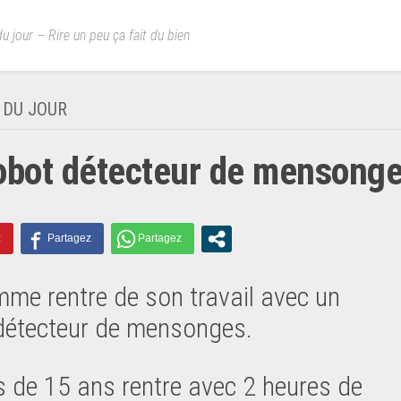
u jour – Rire un peu ça fait du bien
 DU JOUR
obot détecteur de mensong
me rentre de son travail avec un
détecteur de mensonges.
ls de 15 ans rentre avec 2 heures de