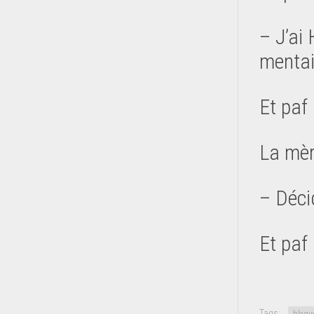
– J’ai 
mentai
Et paf
La mèr
– Décid
Et paf
Tags: