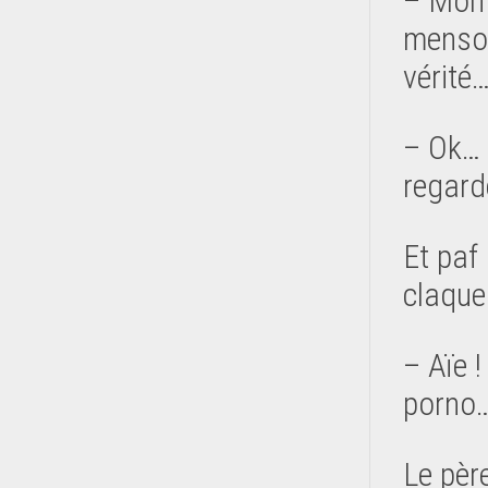
– Mon 
menson
vérité
– Ok… 
regard
Et paf
claque
– Aïe !
porno
Le père