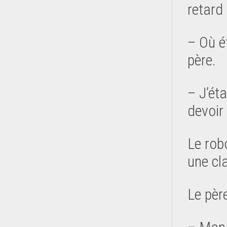
retard 
– Où é
père.
– J’ét
devoir 
Le robo
une cl
Le père