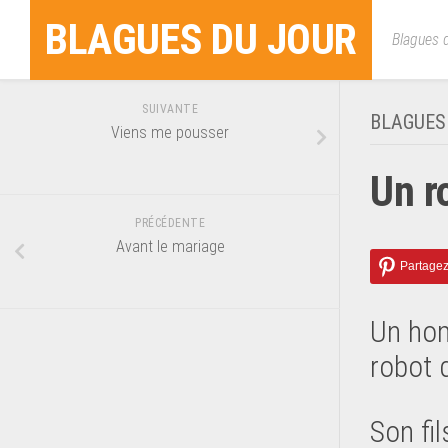
Skip
BLAGUES DU JOUR
to
Blagues d
content
SUIVANTE
BLAGUES
Viens me pousser
Un r
PRÉCÉDENTE
Avant le mariage
Un hom
robot 
Son fi