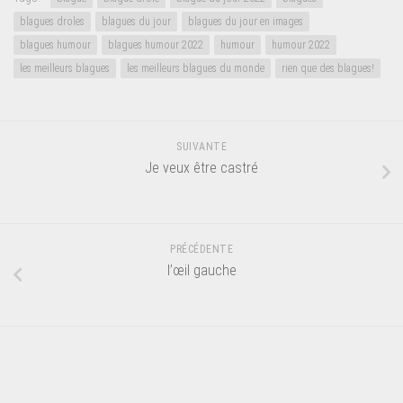
blagues droles
blagues du jour
blagues du jour en images
blagues humour
blagues humour 2022
humour
humour 2022
les meilleurs blagues
les meilleurs blagues du monde
rien que des blagues!
SUIVANTE
Je veux être castré
PRÉCÉDENTE
l’œil gauche