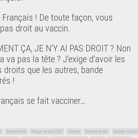
n Français ! De toute façon, vous
 pas droit au vaccin.
ENT ÇA, JE N’Y AI PAS DROIT ? Non
 va pas la tête ? J’exige d’avoir les
droits que les autres, bande
rés !
rançais se fait vacciner…
e
blague drole
blague du jour 2022
blagues
blagues droles
blagues du jour