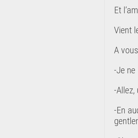
Et l’am
Vient l
A vous
-Je ne
-Allez,
-En au
gentle