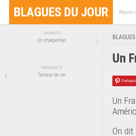
Skip
BLAGUES DU JOUR
to
Blagues d
content
SUIVANTE
BLAGUES
Un charpentier
Un F
PRÉCÉDENTE
Testeur de vin
Un Fra
Améric
On dit 