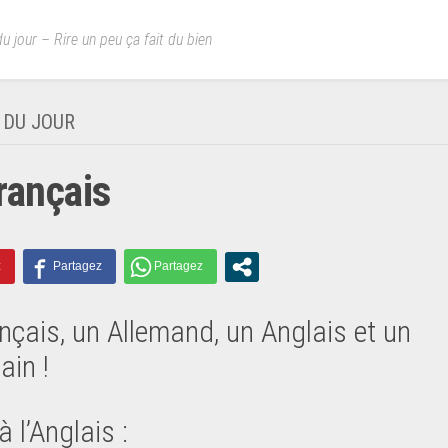
u jour – Rire un peu ça fait du bien
 DU JOUR
rançais
nçais, un Allemand, un Anglais et un
ain !
à l’Anglais :