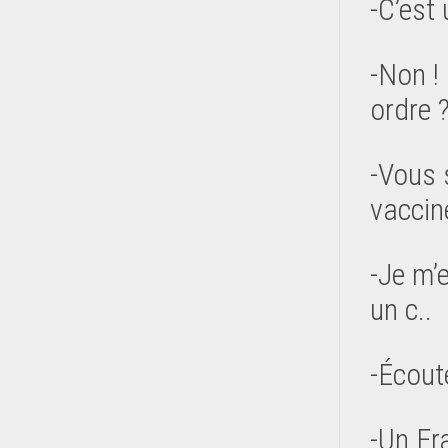
-C’est 
-Non !
ordre 
-Vous s
vaccin
-Je m’
un c..
-Écout
-Un Fr