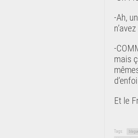
-Ah, u
n’avez
-COMM
mais ça
mêmes 
d’enfoi
Et le F
Tags:
blagu