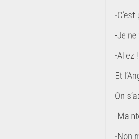
-C’est 
-Je ne
-Allez 
Et l’An
On s’a
-Maint
-Non m