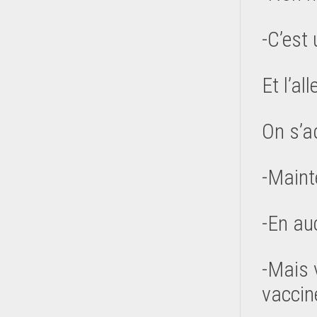
-C’est 
Et l’al
On s’a
-Mainte
-En au
-Mais 
vaccin