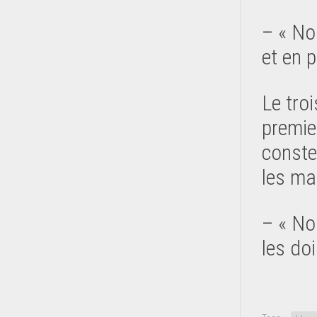
– « No
et en 
Le tro
premie
conste
les ma
– « No
les doi