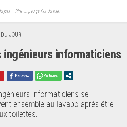
u jour – Rire un peu ça fait du bien
 DU JOUR
s ingénieurs informaticiens
ingénieurs informaticiens se
vent ensemble au lavabo après être
ux toilettes.