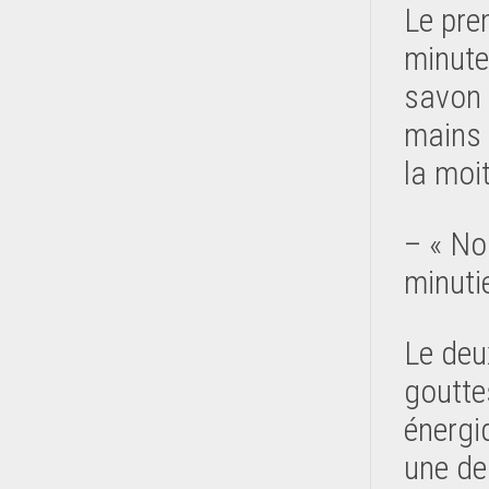
Le pre
minutes
savon 
mains 
la moit
– « No
minuti
Le deu
goutte
énergi
une de