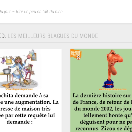
u jour – Rire un peu ça fait du bien
ED:
LES MEILLEURS BLAGUES DU MONDE