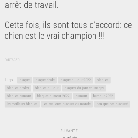
arrêt de travail.
Cette fois, ils sont tous d’accord: ce
chien est le vrai champion !!!
PARTAGER
Tags:
blague
blague drole
blague du jour 2022
blagues
blagues droles
blagues du jour
blagues du jour en images
blagues humour
blagues humour 2022
humour
humour 2022
les meilleurs blagues
les meilleurs blagues du monde
rien que des blagues!
SUIVANTE