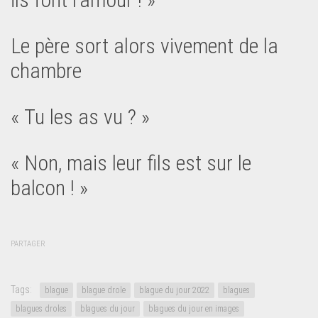
Le père sort alors vivement de la
chambre
« Tu les as vu ? »
« Non, mais leur fils est sur le
balcon ! »
PARTAGER
Tags:
blague
blague drole
blague du jour 2022
blagues
blagues droles
blagues du jour
blagues du jour en images