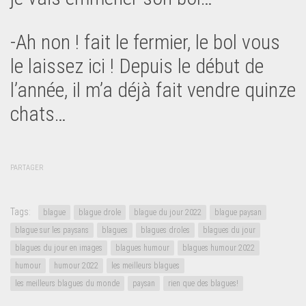
-Ah non ! fait le fermier, le bol vous
le laissez ici ! Depuis le début de
l’année, il m’a déjà fait vendre quinze
chats…
PARTAGER
Tags:
blague
blague drole
blague du jour 2022
blague paysan
blague sur les paysans
blagues
blagues droles
blagues du jour
blagues du jour en images
blagues humour
blagues humour 2022
humour
humour 2022
les meilleurs blagues
les meilleurs blagues du monde
paysan
rien que des blagues!