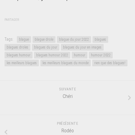
PARTAGER
Tags:
blague
blague drole
blague du jour 2022
blagues
blagues droles
blagues du jour
blagues du jour en images
blagues humour
blagues humour 2022
humour
humour 2022
les meilleurs blagues
les meilleurs blagues du monde
rien que des blagues!
SUIVANTE
Chéri
PRÉCÉDENTE
Rodéo