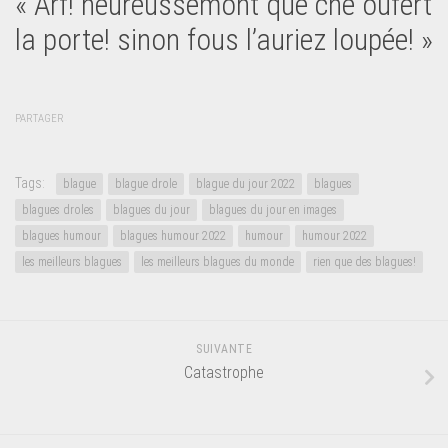
« Arf! heureussemont que ché oufert
la porte! sinon fous l’auriez loupée! »
PARTAGER
Tags:
blague
blague drole
blague du jour 2022
blagues
blagues droles
blagues du jour
blagues du jour en images
blagues humour
blagues humour 2022
humour
humour 2022
les meilleurs blagues
les meilleurs blagues du monde
rien que des blagues!
SUIVANTE
Catastrophe