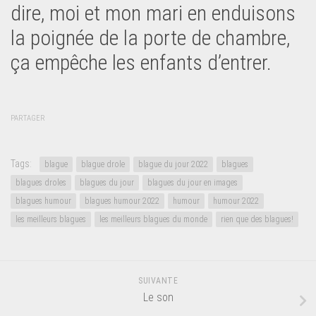
dire, moi et mon mari en enduisons
la poignée de la porte de chambre,
ça empêche les enfants d’entrer.
PARTAGER
Tags:
blague
blague drole
blague du jour 2022
blagues
blagues droles
blagues du jour
blagues du jour en images
blagues humour
blagues humour 2022
humour
humour 2022
les meilleurs blagues
les meilleurs blagues du monde
rien que des blagues!
SUIVANTE
Le son