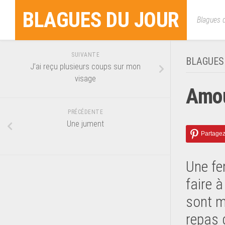
Skip
BLAGUES DU JOUR
to
Blagues d
content
SUIVANTE
BLAGUES
J’ai reçu plusieurs coups sur mon
visage
Amou
PRÉCÉDENTE
Une jument
Une fe
faire à
sont m
repas d