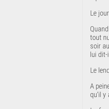
Le jour
Quand 
tout n
soir a
lui dit-i
Le len
A peine
qu’il y